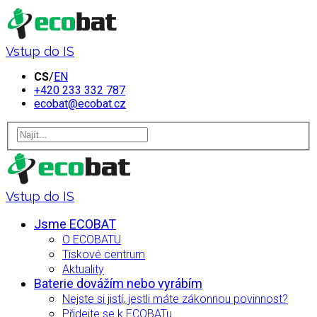
Vstup do IS
CS
/
EN
+420 233 332 787
ecobat@ecobat.cz
Vstup do IS
Jsme ECOBAT
O ECOBATU
Tiskové centrum
Aktuality
Baterie dovážím nebo vyrábím
Nejste si jistí, jestli máte zákonnou povinnost?
Přidejte se k ECOBATu