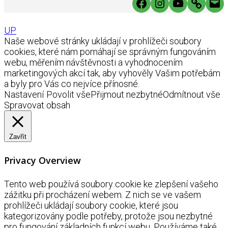
Facebook
Instagram
YouTube
Link
Mai
UP
Naše webové stránky ukládají v prohlížeči soubory
cookies, které nám pomáhají se správným fungováním
webu, měřením návštěvnosti a vyhodnocením
marketingových akcí tak, aby vyhověly Vašim potřebám
a byly pro Vás co nejvíce přínosné.
Nastavení
Povolit vše
Přijmout nezbytné
Odmítnout vše
Spravovat obsah
Zavřít
Privacy Overview
Tento web používá soubory cookie ke zlepšení vašeho
zážitku při procházení webem. Z nich se ve vašem
prohlížeči ukládají soubory cookie, které jsou
kategorizovány podle potřeby, protože jsou nezbytné
pro fungování základních funkcí webu. Používáme také