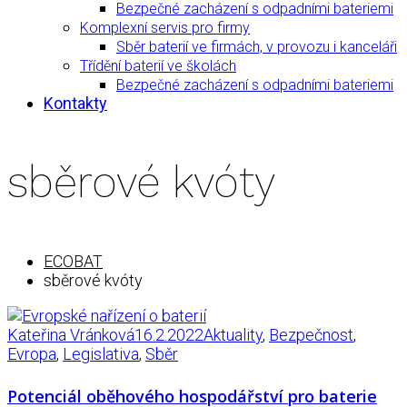
Bezpečné zacházení s odpadními bateriemi
Komplexní servis pro firmy
Sběr baterií ve firmách, v provozu i kanceláři
Třídění baterií ve školách
Bezpečné zacházení s odpadními bateriemi
Kontakty
sběrové kvóty
ECOBAT
sběrové kvóty
Kateřina Vránková
16.2.2022
Aktuality
,
Bezpečnost
,
Evropa
,
Legislativa
,
Sběr
Potenciál oběhového hospodářství pro baterie