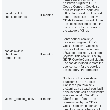
nastaven pluginem GDPR
Cookie Consent. Cookie se
používá k uložení souhlasu
cookielawinfo-
uživatele s cookies v kategorii
11 months
checkbox-others
„Jiné. This cookie is set by
GDPR Cookie Consent plugin.
The cookie is used to store the
user consent for the cookies in
the category "Other.
Tento soubor cookie je
nastaven pluginem GDPR
Cookie Consent. Cookie se
používá k uložení souhlasu
cookielawinfo-
uživatele s cookies v kategorii
checkbox-
11 months
„Výkon“. This cookie is set by
performance
GDPR Cookie Consent plugin.
The cookie is used to store the
user consent for the cookies in
the category "Performance".
Soubor cookie je nastaven
pluginem GDPR Cookie
Consent a používá se k
uložení, zda uživatel souhlasil
nebo nesouhlasil s používáním
souborů cookie. Neukládá
viewed_cookie_policy
11 months
žádné osobní údaje. The
cookie is set by the GDPR
Cookie Consent plugin and is
used to store whether or not