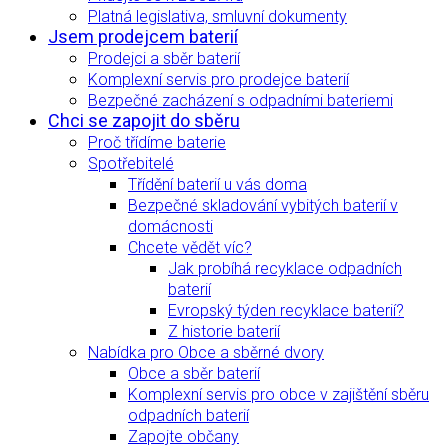
Platná legislativa, smluvní dokumenty
Jsem prodejcem baterií
Prodejci a sběr baterií
Komplexní servis pro prodejce baterií
Bezpečné zacházení s odpadními bateriemi
Chci se zapojit do sběru
Proč třídíme baterie
Spotřebitelé
Třídění baterií u vás doma
Bezpečné skladování vybitých baterií v
domácnosti
Chcete vědět víc?
Jak probíhá recyklace odpadních
baterií
Evropský týden recyklace baterií?
Z historie baterií
Nabídka pro Obce a sběrné dvory
Obce a sběr baterií
Komplexní servis pro obce v zajištění sběru
odpadních baterií
Zapojte občany