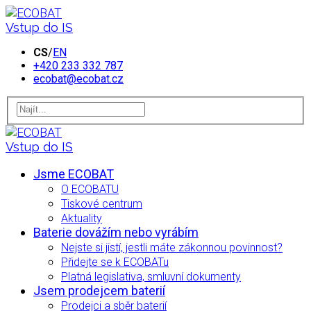
Vstup do IS
CS
/
EN
+420 233 332 787
ecobat@ecobat.cz
Vstup do IS
Jsme ECOBAT
O ECOBATU
Tiskové centrum
Aktuality
Baterie dovážím nebo vyrábím
Nejste si jistí, jestli máte zákonnou povinnost?
Přidejte se k ECOBATu
Platná legislativa, smluvní dokumenty
Jsem prodejcem baterií
Prodejci a sběr baterií