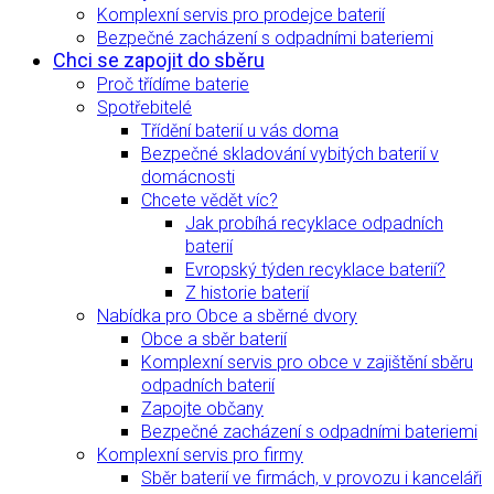
Komplexní servis pro prodejce baterií
Bezpečné zacházení s odpadními bateriemi
Chci se zapojit do sběru
Proč třídíme baterie
Spotřebitelé
Třídění baterií u vás doma
Bezpečné skladování vybitých baterií v
domácnosti
Chcete vědět víc?
Jak probíhá recyklace odpadních
baterií
Evropský týden recyklace baterií?
Z historie baterií
Nabídka pro Obce a sběrné dvory
Obce a sběr baterií
Komplexní servis pro obce v zajištění sběru
odpadních baterií
Zapojte občany
Bezpečné zacházení s odpadními bateriemi
Komplexní servis pro firmy
Sběr baterií ve firmách, v provozu i kanceláři