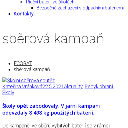
Třídění baterií ve školách
Bezpečné zacházení s odpadními bateriemi
Kontakty
sběrová kampaň
ECOBAT
sběrová kampaň
Kateřina Vránková
22.5.2021
Aktuality
,
Recyklohraní
,
Školy
Školy opět zabodovaly. V jarní kampani
odevzdaly 8 498 kg použitých baterií.
Do kampaně ve sběru vybitých baterií se v rámci