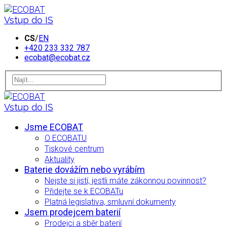
Vstup do IS
CS
/
EN
+420 233 332 787
ecobat@ecobat.cz
Vstup do IS
Jsme ECOBAT
O ECOBATU
Tiskové centrum
Aktuality
Baterie dovážím nebo vyrábím
Nejste si jistí, jestli máte zákonnou povinnost?
Přidejte se k ECOBATu
Platná legislativa, smluvní dokumenty
Jsem prodejcem baterií
Prodejci a sběr baterií