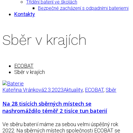
Třídění baterií ve školách
Bezpečné zacházení s odpadními bateriemi
Kontakty
Sběr v krajích
ECOBAT
Sběr v krajích
Kateřina Vránková
2.3.2023
Aktuality
,
ECOBAT
,
Sběr
Na 28 tisících sběrných místech se
nashromáždilo téměř 2 tisíce tun baterií
Ve sběru baterií máme za sebou velmi úspěšný rok
2022. Na sběrných místech společnosti ECOBAT se