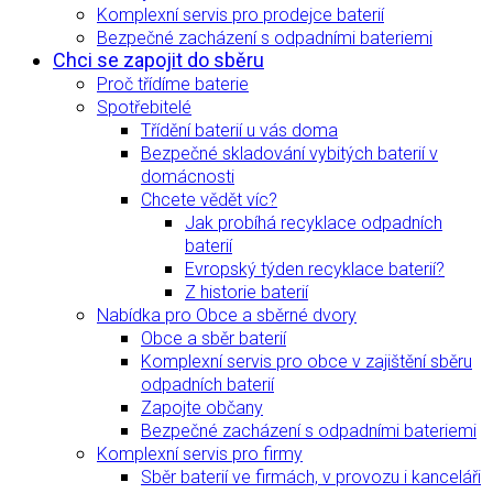
Komplexní servis pro prodejce baterií
Bezpečné zacházení s odpadními bateriemi
Chci se zapojit do sběru
Proč třídíme baterie
Spotřebitelé
Třídění baterií u vás doma
Bezpečné skladování vybitých baterií v
domácnosti
Chcete vědět víc?
Jak probíhá recyklace odpadních
baterií
Evropský týden recyklace baterií?
Z historie baterií
Nabídka pro Obce a sběrné dvory
Obce a sběr baterií
Komplexní servis pro obce v zajištění sběru
odpadních baterií
Zapojte občany
Bezpečné zacházení s odpadními bateriemi
Komplexní servis pro firmy
Sběr baterií ve firmách, v provozu i kanceláři