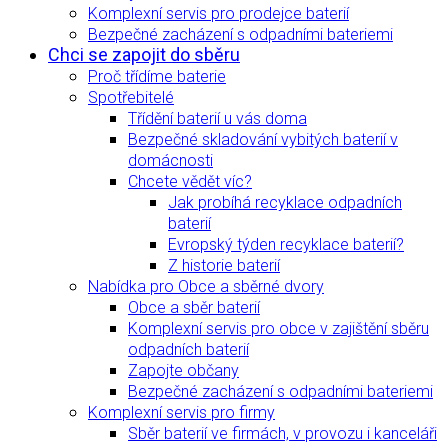
Komplexní servis pro prodejce baterií
Bezpečné zacházení s odpadními bateriemi
Chci se zapojit do sběru
Proč třídíme baterie
Spotřebitelé
Třídění baterií u vás doma
Bezpečné skladování vybitých baterií v
domácnosti
Chcete vědět víc?
Jak probíhá recyklace odpadních
baterií
Evropský týden recyklace baterií?
Z historie baterií
Nabídka pro Obce a sběrné dvory
Obce a sběr baterií
Komplexní servis pro obce v zajištění sběru
odpadních baterií
Zapojte občany
Bezpečné zacházení s odpadními bateriemi
Komplexní servis pro firmy
Sběr baterií ve firmách, v provozu i kanceláři