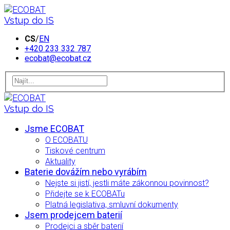
Vstup do IS
CS
/
EN
+420 233 332 787
ecobat@ecobat.cz
Vstup do IS
Jsme ECOBAT
O ECOBATU
Tiskové centrum
Aktuality
Baterie dovážím nebo vyrábím
Nejste si jistí, jestli máte zákonnou povinnost?
Přidejte se k ECOBATu
Platná legislativa, smluvní dokumenty
Jsem prodejcem baterií
Prodejci a sběr baterií