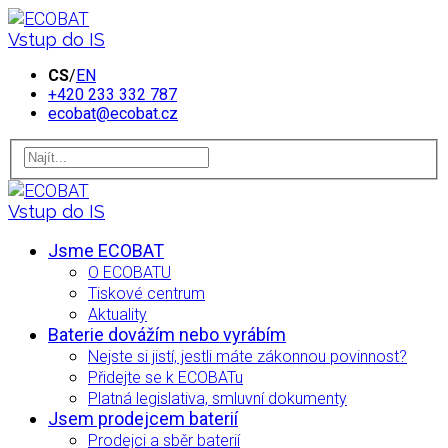
Vstup do IS
CS
/
EN
+420 233 332 787
ecobat@ecobat.cz
Vstup do IS
Jsme ECOBAT
O ECOBATU
Tiskové centrum
Aktuality
Baterie dovážím nebo vyrábím
Nejste si jistí, jestli máte zákonnou povinnost?
Přidejte se k ECOBATu
Platná legislativa, smluvní dokumenty
Jsem prodejcem baterií
Prodejci a sběr baterií