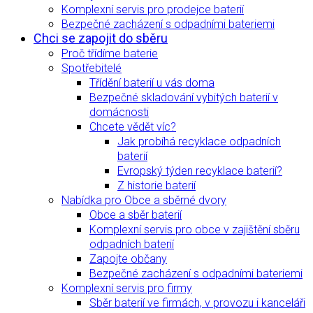
Komplexní servis pro prodejce baterií
Bezpečné zacházení s odpadními bateriemi
Chci se zapojit do sběru
Proč třídíme baterie
Spotřebitelé
Třídění baterií u vás doma
Bezpečné skladování vybitých baterií v
domácnosti
Chcete vědět víc?
Jak probíhá recyklace odpadních
baterií
Evropský týden recyklace baterií?
Z historie baterií
Nabídka pro Obce a sběrné dvory
Obce a sběr baterií
Komplexní servis pro obce v zajištění sběru
odpadních baterií
Zapojte občany
Bezpečné zacházení s odpadními bateriemi
Komplexní servis pro firmy
Sběr baterií ve firmách, v provozu i kanceláři