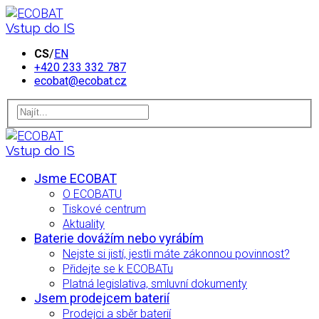
Vstup do IS
CS
/
EN
+420 233 332 787
ecobat@ecobat.cz
Vstup do IS
Jsme ECOBAT
O ECOBATU
Tiskové centrum
Aktuality
Baterie dovážím nebo vyrábím
Nejste si jistí, jestli máte zákonnou povinnost?
Přidejte se k ECOBATu
Platná legislativa, smluvní dokumenty
Jsem prodejcem baterií
Prodejci a sběr baterií