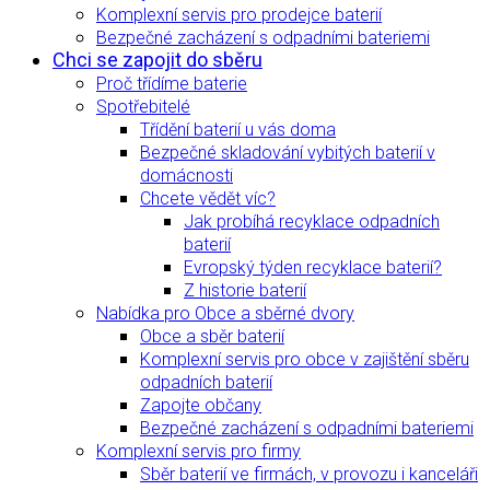
Komplexní servis pro prodejce baterií
Bezpečné zacházení s odpadními bateriemi
Chci se zapojit do sběru
Proč třídíme baterie
Spotřebitelé
Třídění baterií u vás doma
Bezpečné skladování vybitých baterií v
domácnosti
Chcete vědět víc?
Jak probíhá recyklace odpadních
baterií
Evropský týden recyklace baterií?
Z historie baterií
Nabídka pro Obce a sběrné dvory
Obce a sběr baterií
Komplexní servis pro obce v zajištění sběru
odpadních baterií
Zapojte občany
Bezpečné zacházení s odpadními bateriemi
Komplexní servis pro firmy
Sběr baterií ve firmách, v provozu i kanceláři