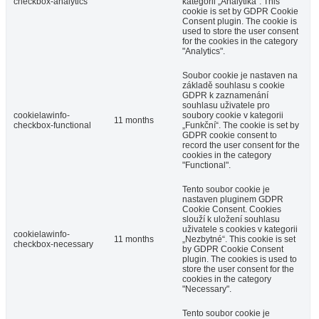
checkbox-analytics
kategorii „Analytika“. This
cookie is set by GDPR Cookie
Consent plugin. The cookie is
used to store the user consent
for the cookies in the category
"Analytics".
Soubor cookie je nastaven na
základě souhlasu s cookie
GDPR k zaznamenání
souhlasu uživatele pro
cookielawinfo-
soubory cookie v kategorii
11 months
checkbox-functional
„Funkční“. The cookie is set by
GDPR cookie consent to
record the user consent for the
cookies in the category
"Functional".
Tento soubor cookie je
nastaven pluginem GDPR
Cookie Consent. Cookies
slouží k uložení souhlasu
uživatele s cookies v kategorii
cookielawinfo-
11 months
„Nezbytné“. This cookie is set
checkbox-necessary
by GDPR Cookie Consent
plugin. The cookies is used to
store the user consent for the
cookies in the category
"Necessary".
Tento soubor cookie je