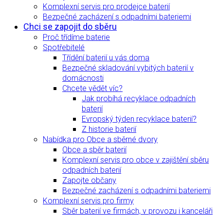
Komplexní servis pro prodejce baterií
Bezpečné zacházení s odpadními bateriemi
Chci se zapojit do sběru
Proč třídíme baterie
Spotřebitelé
Třídění baterií u vás doma
Bezpečné skladování vybitých baterií v
domácnosti
Chcete vědět víc?
Jak probíhá recyklace odpadních
baterií
Evropský týden recyklace baterií?
Z historie baterií
Nabídka pro Obce a sběrné dvory
Obce a sběr baterií
Komplexní servis pro obce v zajištění sběru
odpadních baterií
Zapojte občany
Bezpečné zacházení s odpadními bateriemi
Komplexní servis pro firmy
Sběr baterií ve firmách, v provozu i kanceláři