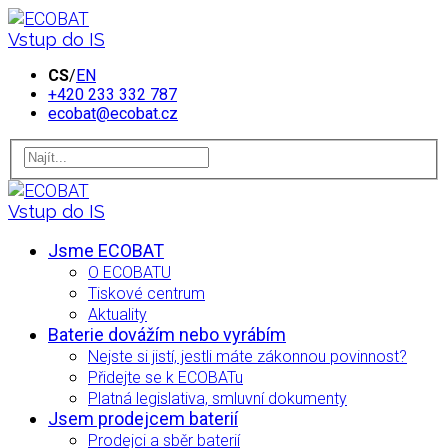
Vstup do IS
CS
/
EN
+420 233 332 787
ecobat@ecobat.cz
Vstup do IS
Jsme ECOBAT
O ECOBATU
Tiskové centrum
Aktuality
Baterie dovážím nebo vyrábím
Nejste si jistí, jestli máte zákonnou povinnost?
Přidejte se k ECOBATu
Platná legislativa, smluvní dokumenty
Jsem prodejcem baterií
Prodejci a sběr baterií