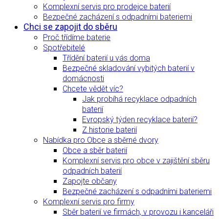
Komplexní servis pro prodejce baterií
Bezpečné zacházení s odpadními bateriemi
Chci se zapojit do sběru
Proč třídíme baterie
Spotřebitelé
Třídění baterií u vás doma
Bezpečné skladování vybitých baterií v
domácnosti
Chcete vědět víc?
Jak probíhá recyklace odpadních
baterií
Evropský týden recyklace baterií?
Z historie baterií
Nabídka pro Obce a sběrné dvory
Obce a sběr baterií
Komplexní servis pro obce v zajištění sběru
odpadních baterií
Zapojte občany
Bezpečné zacházení s odpadními bateriemi
Komplexní servis pro firmy
Sběr baterií ve firmách, v provozu i kanceláři