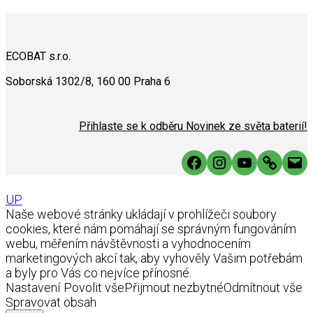
ECOBAT s.r.o.
Soborská 1302/8, 160 00 Praha 6
Přihlaste se k odběru Novinek ze světa baterií!
Facebook
Instagram
YouTube
Link
Mai
UP
Naše webové stránky ukládají v prohlížeči soubory
cookies, které nám pomáhají se správným fungováním
webu, měřením návštěvnosti a vyhodnocením
marketingových akcí tak, aby vyhověly Vašim potřebám
a byly pro Vás co nejvíce přínosné.
Nastavení
Povolit vše
Přijmout nezbytné
Odmítnout vše
Spravovat obsah