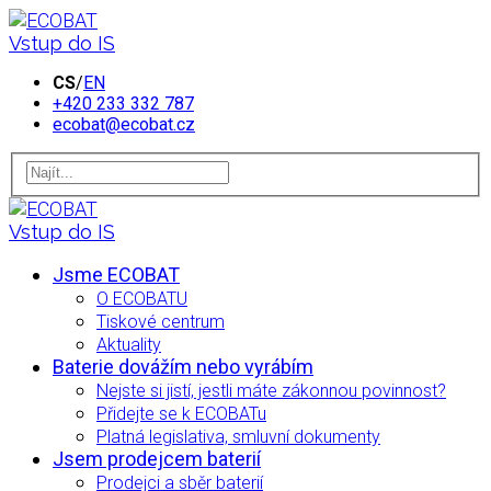
Vstup do IS
CS
/
EN
+420 233 332 787
ecobat@ecobat.cz
Vstup do IS
Jsme ECOBAT
O ECOBATU
Tiskové centrum
Aktuality
Baterie dovážím nebo vyrábím
Nejste si jistí, jestli máte zákonnou povinnost?
Přidejte se k ECOBATu
Platná legislativa, smluvní dokumenty
Jsem prodejcem baterií
Prodejci a sběr baterií