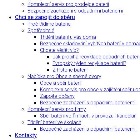
Komplexní servis pro prodejce baterií
Bezpečné zacházení s odpadními bateriemi
Chci se zapojit do sběru
Proč třídíme baterie
Spotřebitelé
Třídění baterií u vás doma
Bezpečné skladování vybitých baterií v domá
Chcete vědět víc?
Jak probíhá recyklace odpadních bateri
Evropský týden recyklace baterií?
Z historie baterií
Nabídka pro Obce a sběrné dvory
Obce a sběr baterií
Komplexní servis pro obce v zajištění sběru o
Zapojte občany
Bezpečné zacházení s odpadními bateriemi
Komplexní servis pro firmy
Sběr baterií ve firmách, v provozu i kanceláři
Třídění baterií ve školách
Bezpečné zacházení s odpadními bateriemi
Kontakty