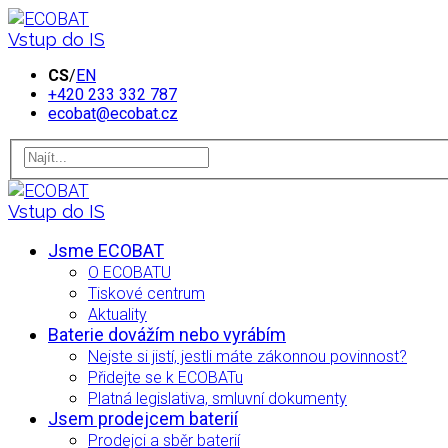
Vstup do IS
CS
/
EN
+420 233 332 787
ecobat@ecobat.cz
Vstup do IS
Jsme ECOBAT
O ECOBATU
Tiskové centrum
Aktuality
Baterie dovážím nebo vyrábím
Nejste si jistí, jestli máte zákonnou povinnost?
Přidejte se k ECOBATu
Platná legislativa, smluvní dokumenty
Jsem prodejcem baterií
Prodejci a sběr baterií