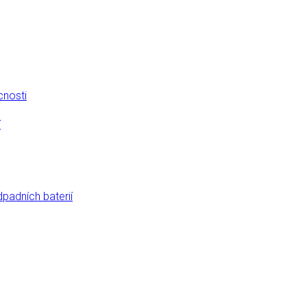
cnosti
í
dpadních baterií