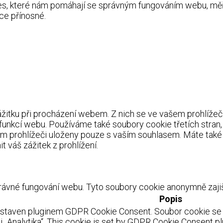
kies, které nám pomáhají se správným fungováním webu, m
ce přínosné.
itku při procházení webem. Z nich se ve vašem prohlížeči 
 funkcí webu. Používáme také soubory cookie třetích stran
m prohlížeči uloženy pouze s vaším souhlasem. Máte také 
 váš zážitek z prohlížení.
ávné fungování webu. Tyto soubory cookie anonymně zajišť
Popis
astaven pluginem GDPR Cookie Consent. Soubor cookie se p
 „Analytika“. This cookie is set by GDPR Cookie Consent pl