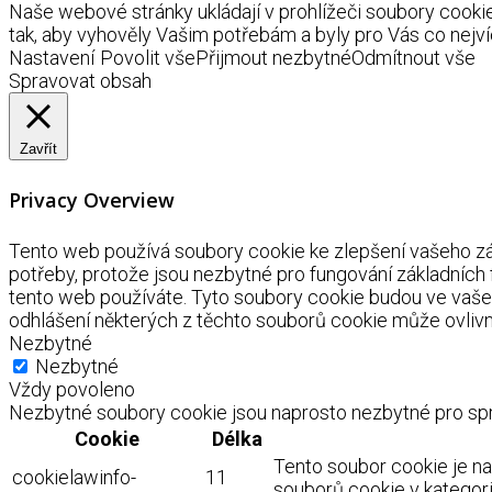
Naše webové stránky ukládají v prohlížeči soubory coo
tak, aby vyhověly Vašim potřebám a byly pro Vás co nejví
Nastavení
Povolit vše
Přijmout nezbytné
Odmítnout vše
Spravovat obsah
Zavřít
Privacy Overview
Tento web používá soubory cookie ke zlepšení vašeho záž
potřeby, protože jsou nezbytné pro fungování základních
tento web používáte. Tyto soubory cookie budou ve vaše
odhlášení některých z těchto souborů cookie může ovlivnit
Nezbytné
Nezbytné
Vždy povoleno
Nezbytné soubory cookie jsou naprosto nezbytné pro spr
Cookie
Délka
Tento soubor cookie je n
cookielawinfo-
11
souborů cookie v kategorii