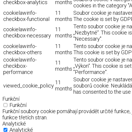
checkbox-analytics
months
cookies in the category "A
cookielawinfo-
11
Soubor cookie je nastaven
checkbox-functional
months
The cookie is set by GDPR
Tento soubor cookie je na
cookielawinfo-
11
„Nezbytné“. This cookie i
checkbox-necessary
months
"Necessary".
cookielawinfo-
11
Tento soubor cookie je na
checkbox-others
months
This cookie is set by GDP
cookielawinfo-
Tento soubor cookie je na
11
checkbox-
„Výkon“. This cookie is s
months
performance
"Performance".
Soubor cookie je nastaven
11
viewed_cookie_policy
souborů cookie. Neukládá 
months
has consented to the use o
Funkční
Funkční
Funkční soubory cookie pomáhají provádět určité funkce,
funkce třetích stran.
Analytické
Analytické