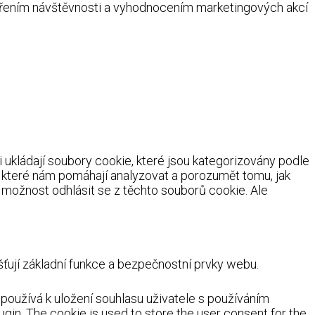
ěřením návštěvnosti a vyhodnocením marketingových akcí
ukládají soubory cookie, které jsou kategorizovány podle
, které nám pomáhají analyzovat a porozumět tomu, jak
možnost odhlásit se z těchto souborů cookie. Ale
ují základní funkce a bezpečnostní prvky webu.
oužívá k uložení souhlasu uživatele s používáním
ugin. The cookie is used to store the user consent for the