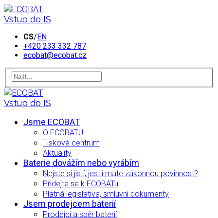
Vstup do IS
CS
/
EN
+420 233 332 787
ecobat@ecobat.cz
Vstup do IS
Jsme ECOBAT
O ECOBATU
Tiskové centrum
Aktuality
Baterie dovážím nebo vyrábím
Nejste si jistí, jestli máte zákonnou povinnost?
Přidejte se k ECOBATu
Platná legislativa, smluvní dokumenty
Jsem prodejcem baterií
Prodejci a sběr baterií