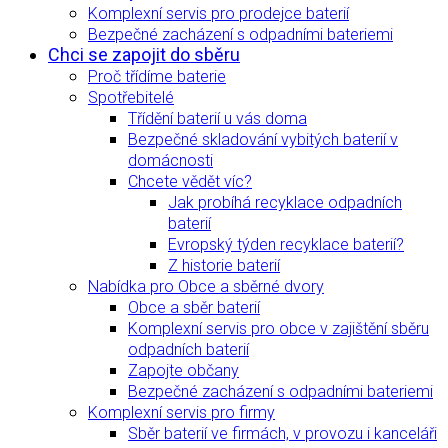
Komplexní servis pro prodejce baterií
Bezpečné zacházení s odpadními bateriemi
Chci se zapojit do sběru
Proč třídíme baterie
Spotřebitelé
Třídění baterií u vás doma
Bezpečné skladování vybitých baterií v
domácnosti
Chcete vědět víc?
Jak probíhá recyklace odpadních
baterií
Evropský týden recyklace baterií?
Z historie baterií
Nabídka pro Obce a sběrné dvory
Obce a sběr baterií
Komplexní servis pro obce v zajištění sběru
odpadních baterií
Zapojte občany
Bezpečné zacházení s odpadními bateriemi
Komplexní servis pro firmy
Sběr baterií ve firmách, v provozu i kanceláři