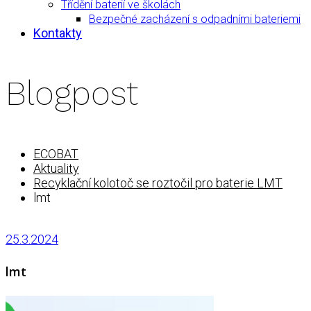
Třídění baterií ve školách
Bezpečné zacházení s odpadními bateriemi
Kontakty
Blogpost
ECOBAT
Aktuality
Recyklační kolotoč se roztočil pro baterie LMT
lmt
25.3.2024
lmt