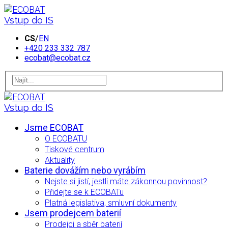
Vstup do IS
CS
/
EN
+420 233 332 787
ecobat@ecobat.cz
Vstup do IS
Jsme ECOBAT
O ECOBATU
Tiskové centrum
Aktuality
Baterie dovážím nebo vyrábím
Nejste si jistí, jestli máte zákonnou povinnost?
Přidejte se k ECOBATu
Platná legislativa, smluvní dokumenty
Jsem prodejcem baterií
Prodejci a sběr baterií