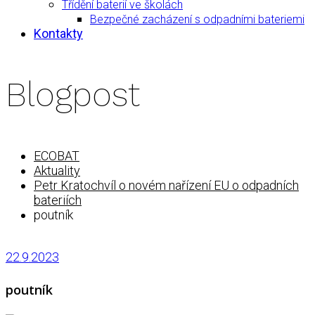
Třídění baterií ve školách
Bezpečné zacházení s odpadními bateriemi
Kontakty
Blogpost
ECOBAT
Aktuality
Petr Kratochvíl o novém nařízení EU o odpadních
bateriích
poutník
22.9.2023
poutník