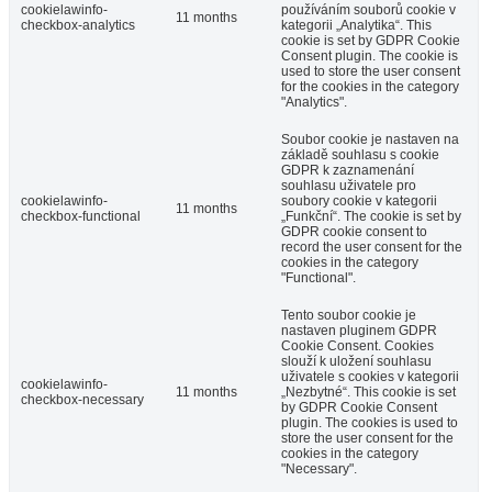
cookielawinfo-
používáním souborů cookie v
11 months
checkbox-analytics
kategorii „Analytika“. This
cookie is set by GDPR Cookie
Consent plugin. The cookie is
used to store the user consent
for the cookies in the category
"Analytics".
Soubor cookie je nastaven na
základě souhlasu s cookie
GDPR k zaznamenání
souhlasu uživatele pro
cookielawinfo-
soubory cookie v kategorii
11 months
checkbox-functional
„Funkční“. The cookie is set by
GDPR cookie consent to
record the user consent for the
cookies in the category
"Functional".
Tento soubor cookie je
nastaven pluginem GDPR
Cookie Consent. Cookies
slouží k uložení souhlasu
uživatele s cookies v kategorii
cookielawinfo-
11 months
„Nezbytné“. This cookie is set
checkbox-necessary
by GDPR Cookie Consent
plugin. The cookies is used to
store the user consent for the
cookies in the category
"Necessary".