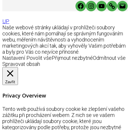
Facebook
Instagram
YouTube
Link
Mai
UP
Naše webové stránky ukládají v prohlížeči soubory
cookies, které nám pomáhají se správným fungováním
webu, měřením návštěvnosti a vyhodnocením
marketingových akcí tak, aby vyhověly Vašim potřebám
a byly pro Vás co nejvíce přínosné.
Nastavení
Povolit vše
Přijmout nezbytné
Odmítnout vše
Spravovat obsah
Zavřít
Privacy Overview
Tento web používá soubory cookie ke zlepšení vašeho
zážitku při procházení webem. Z nich se ve vašem
prohlížeči ukládají soubory cookie, které jsou
kategorizovány podle potřeby, protože jsou nezbytné