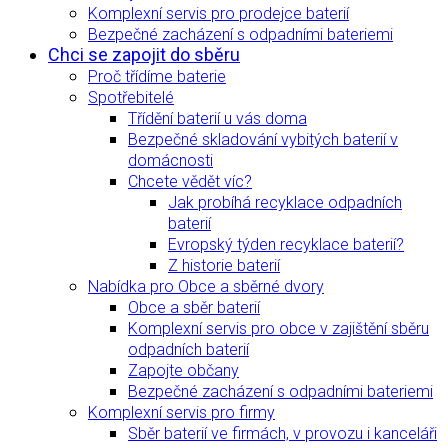
Komplexní servis pro prodejce baterií
Bezpečné zacházení s odpadními bateriemi
Chci se zapojit do sběru
Proč třídíme baterie
Spotřebitelé
Třídění baterií u vás doma
Bezpečné skladování vybitých baterií v
domácnosti
Chcete vědět víc?
Jak probíhá recyklace odpadních
baterií
Evropský týden recyklace baterií?
Z historie baterií
Nabídka pro Obce a sběrné dvory
Obce a sběr baterií
Komplexní servis pro obce v zajištění sběru
odpadních baterií
Zapojte občany
Bezpečné zacházení s odpadními bateriemi
Komplexní servis pro firmy
Sběr baterií ve firmách, v provozu i kanceláři