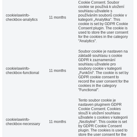
Cookie Consent. Soubor
cookie se používá k uložení
souhlasu uživatele s
cookielawinfo-
používáním souborů cookie v
11 months
checkbox-analytics
kategorii „Analytika“. This
cookie is set by GDPR Cookie
Consent plugin. The cookie is
used to store the user consent
for the cookies in the category
"Analytics".
Soubor cookie je nastaven na
základě souhlasu s cookie
GDPR k zaznamenání
souhlasu uživatele pro
cookielawinfo-
soubory cookie v kategorii
11 months
checkbox-functional
„Funkční“. The cookie is set by
GDPR cookie consent to
record the user consent for the
cookies in the category
"Functional".
Tento soubor cookie je
nastaven pluginem GDPR
Cookie Consent. Cookies
slouží k uložení souhlasu
uživatele s cookies v kategorii
cookielawinfo-
11 months
„Nezbytné“. This cookie is set
checkbox-necessary
by GDPR Cookie Consent
plugin. The cookies is used to
store the user consent for the