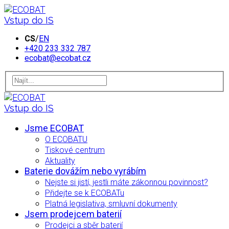
Vstup do IS
CS
/
EN
+420 233 332 787
ecobat@ecobat.cz
Vstup do IS
Jsme ECOBAT
O ECOBATU
Tiskové centrum
Aktuality
Baterie dovážím nebo vyrábím
Nejste si jistí, jestli máte zákonnou povinnost?
Přidejte se k ECOBATu
Platná legislativa, smluvní dokumenty
Jsem prodejcem baterií
Prodejci a sběr baterií