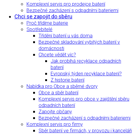
Komplexní servis pro prodejce baterií
Bezpečné zacházení s odpadními bateriemi
Chci se zapojit do sběru
Proč třídíme baterie
Spotřebitelé
Třídění baterií u vás doma
Bezpečné skladování vybitých baterií v
domácnosti
Chcete vědět víc?
Jak probíhá recyklace odpadních
baterií
Evropský týden recyklace baterií?
Z historie baterií
Nabídka pro Obce a sběrné dvory
Obce a sběr baterií
Komplexní servis pro obce v zajištění sběru
odpadních baterií
Zapojte občany
Bezpečné zacházení s odpadními bateriemi
Komplexní servis pro firmy
Sběr baterií ve firmách, v provozu i kanceláři