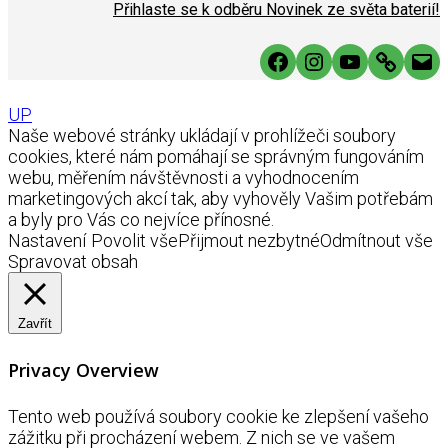
Přihlaste se k odběru Novinek ze světa baterií!
Facebook
Instagram
YouTube
Link
Mai
UP
Naše webové stránky ukládají v prohlížeči soubory
cookies, které nám pomáhají se správným fungováním
webu, měřením návštěvnosti a vyhodnocením
marketingových akcí tak, aby vyhověly Vašim potřebám
a byly pro Vás co nejvíce přínosné.
Nastavení
Povolit vše
Přijmout nezbytné
Odmítnout vše
Spravovat obsah
Zavřít
Privacy Overview
Tento web používá soubory cookie ke zlepšení vašeho
zážitku při procházení webem. Z nich se ve vašem