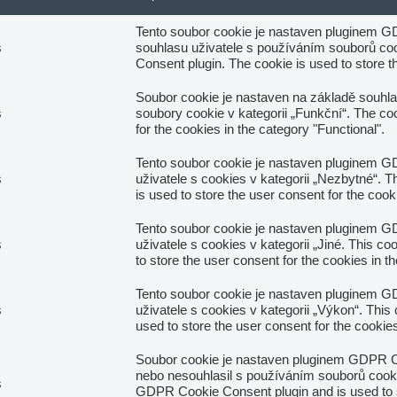
Tento soubor cookie je nastaven pluginem G
s
souhlasu uživatele s používáním souborů cook
Consent plugin. The cookie is used to store th
Soubor cookie je nastaven na základě souhl
s
soubory cookie v kategorii „Funkční“. The co
for the cookies in the category "Functional".
Tento soubor cookie je nastaven pluginem G
s
uživatele s cookies v kategorii „Nezbytné“. 
is used to store the user consent for the coo
Tento soubor cookie je nastaven pluginem G
s
uživatele s cookies v kategorii „Jiné. This 
to store the user consent for the cookies in t
Tento soubor cookie je nastaven pluginem G
s
uživatele s cookies v kategorii „Výkon“. Thi
used to store the user consent for the cookie
Soubor cookie je nastaven pluginem GDPR Coo
nebo nesouhlasil s používáním souborů cooki
s
GDPR Cookie Consent plugin and is used to s