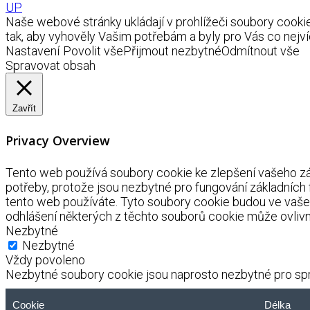
UP
Naše webové stránky ukládají v prohlížeči soubory coo
tak, aby vyhověly Vašim potřebám a byly pro Vás co nejví
Nastavení
Povolit vše
Přijmout nezbytné
Odmítnout vše
Spravovat obsah
Zavřít
Privacy Overview
Tento web používá soubory cookie ke zlepšení vašeho záž
potřeby, protože jsou nezbytné pro fungování základních
tento web používáte. Tyto soubory cookie budou ve vaše
odhlášení některých z těchto souborů cookie může ovlivnit
Nezbytné
Nezbytné
Vždy povoleno
Nezbytné soubory cookie jsou naprosto nezbytné pro spr
Cookie
Délka