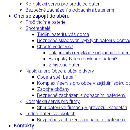
Komplexní servis pro prodejce baterií
Bezpečné zacházení s odpadními bateriemi
Chci se zapojit do sběru
Proč třídíme baterie
Spotřebitelé
Třídění baterií u vás doma
Bezpečné skladování vybitých baterií v domá
Chcete vědět víc?
Jak probíhá recyklace odpadních bateri
Evropský týden recyklace baterií?
Z historie baterií
Nabídka pro Obce a sběrné dvory
Obce a sběr baterií
Komplexní servis pro obce v zajištění sběru o
Zapojte občany
Bezpečné zacházení s odpadními bateriemi
Komplexní servis pro firmy
Sběr baterií ve firmách, v provozu i kanceláři
Třídění baterií ve školách
Bezpečné zacházení s odpadními bateriemi
Kontakty