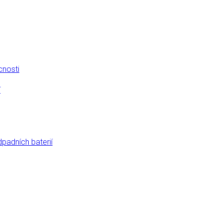
cnosti
í
dpadních baterií