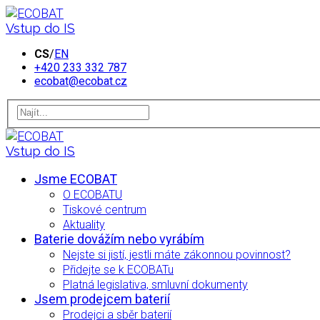
Vstup do IS
CS
/
EN
+420 233 332 787
ecobat@ecobat.cz
Vstup do IS
Jsme ECOBAT
O ECOBATU
Tiskové centrum
Aktuality
Baterie dovážím nebo vyrábím
Nejste si jistí, jestli máte zákonnou povinnost?
Přidejte se k ECOBATu
Platná legislativa, smluvní dokumenty
Jsem prodejcem baterií
Prodejci a sběr baterií