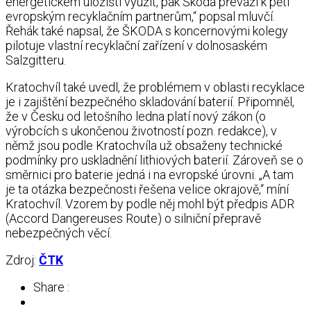
energetickém úložišti využít, pak Škoda převáží k pěti
evropským recyklačním partnerům,“ popsal mluvčí.
Řehák také napsal, že ŠKODA s koncernovými kolegy
pilotuje vlastní recyklační zařízení v dolnosaském
Salzgitteru.
Kratochvíl také uvedl, že problémem v oblasti recyklace
je i zajištění bezpečného skladování baterií. Připomněl,
že v Česku od letošního ledna platí nový zákon (o
výrobcích s ukončenou životností pozn. redakce), v
němž jsou podle Kratochvíla už obsaženy technické
podmínky pro uskladnění lithiových baterií. Zároveň se o
směrnici pro baterie jedná i na evropské úrovni. „A tam
je ta otázka bezpečnosti řešena velice okrajově,“ míní
Kratochvíl. Vzorem by podle něj mohl být předpis ADR
(Accord Dangereuses Route) o silniční přepravě
nebezpečných věcí.
Zdroj:
ČTK
Share :