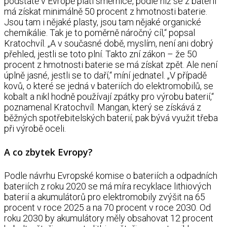
podstatě v Evropě platí směrnice, podle níž se z baterií
má získat minimálně 50 procent z hmotnosti baterie.
Jsou tam i nějaké plasty, jsou tam nějaké organické
chemikálie. Tak je to poměrně náročný cíl,“ popsal
Kratochvíl. „A v současné době, myslím, není ani dobrý
přehled, jestli se toto plní. Takto zní zákon – že 50
procent z hmotnosti baterie se má získat zpět. Ale není
úplně jasné, jestli se to daří,“ míní jednatel. „V případě
kovů, o které se jedná v bateriích do elektromobilů, se
kobalt a nikl hodně používají zpátky pro výrobu baterií,“
poznamenal Kratochvíl. Mangan, který se získává z
běžných spotřebitelských baterií, pak bývá využit třeba
při výrobě oceli.
A co zbytek Evropy?
Podle návrhu Evropské komise o bateriích a odpadních
bateriích z roku 2020 se má míra recyklace lithiových
baterií a akumulátorů pro elektromobily zvýšit na 65
procent v roce 2025 a na 70 procent v roce 2030. Od
roku 2030 by akumulátory měly obsahovat 12 procent