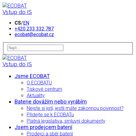
Vstup do IS
CS
/
EN
+420 233 332 787
ecobat@ecobat.cz
Vstup do IS
Jsme ECOBAT
O ECOBATU
Tiskové centrum
Aktuality
Baterie dovážím nebo vyrábím
Nejste si jistí, jestli máte zákonnou povinnost?
Přidejte se k ECOBATu
Platná legislativa, smluvní dokumenty
Jsem prodejcem baterií
Prodejci a sběr baterií