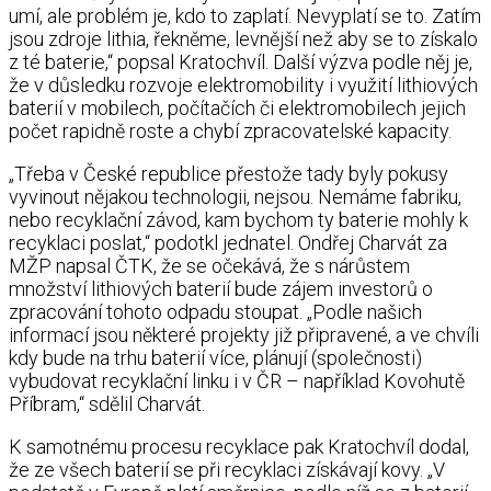
umí, ale problém je, kdo to zaplatí. Nevyplatí se to. Zatím
jsou zdroje lithia, řekněme, levnější než aby se to získalo
z té baterie,“ popsal Kratochvíl. Další výzva podle něj je,
že v důsledku rozvoje elektromobility i využití lithiových
baterií v mobilech, počítačích či elektromobilech jejich
počet rapidně roste a chybí zpracovatelské kapacity.
„Třeba v České republice přestože tady byly pokusy
vyvinout nějakou technologii, nejsou. Nemáme fabriku,
nebo recyklační závod, kam bychom ty baterie mohly k
recyklaci poslat,“ podotkl jednatel. Ondřej Charvát za
MŽP napsal ČTK, že se očekává, že s nárůstem
množství lithiových baterií bude zájem investorů o
zpracování tohoto odpadu stoupat. „Podle našich
informací jsou některé projekty již připravené, a ve chvíli
kdy bude na trhu baterií více, plánují (společnosti)
vybudovat recyklační linku i v ČR – například Kovohutě
Příbram,“ sdělil Charvát.
K samotnému procesu recyklace pak Kratochvíl dodal,
že ze všech baterií se při recyklaci získávají kovy. „V