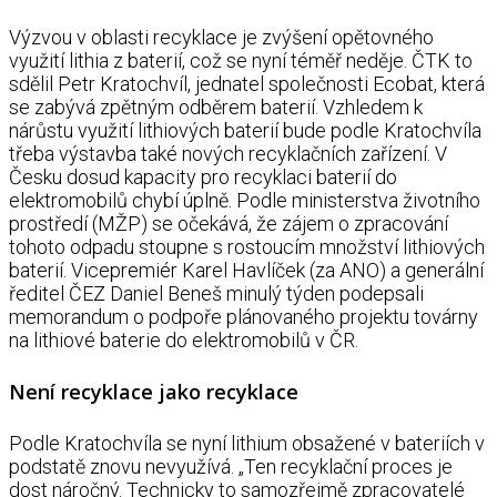
Výzvou v oblasti recyklace je zvýšení opětovného
využití lithia z baterií, což se nyní téměř neděje. ČTK to
sdělil Petr Kratochvíl, jednatel společnosti Ecobat, která
se zabývá zpětným odběrem baterií. Vzhledem k
nárůstu využití lithiových baterií bude podle Kratochvíla
třeba výstavba také nových recyklačních zařízení. V
Česku dosud kapacity pro recyklaci baterií do
elektromobilů chybí úplně. Podle ministerstva životního
prostředí (MŽP) se očekává, že zájem o zpracování
tohoto odpadu stoupne s rostoucím množství lithiových
baterií. Vicepremiér Karel Havlíček (za ANO) a generální
ředitel ČEZ Daniel Beneš minulý týden podepsali
memorandum o podpoře plánovaného projektu továrny
na lithiové baterie do elektromobilů v ČR.
Není recyklace jako recyklace
Podle Kratochvíla se nyní lithium obsažené v bateriích v
podstatě znovu nevyužívá. „Ten recyklační proces je
dost náročný. Technicky to samozřejmě zpracovatelé