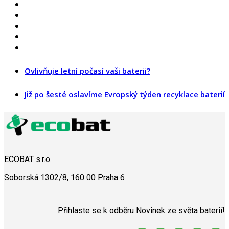
Ovlivňuje letní počasí vaši baterii?
Již po šesté oslavíme Evropský týden recyklace baterií
ECOBAT s.r.o.
Soborská 1302/8, 160 00 Praha 6
Přihlaste se k odběru Novinek ze světa baterií!