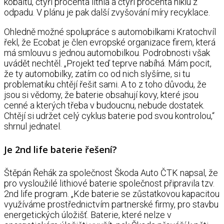
kobaltu, čtyři procenta lithia a čtyři procenta niklu z
odpadu. V plánu je pak další zvyšování míry recyklace.
Ohledně možné spolupráce s automobilkami Kratochvíl
řekl, že Ecobat je člen evropské organizace firem, která
má smlouvu s jednou automobilkou. Podrobnosti však
uvádět nechtěl. „Projekt teď teprve nabíhá. Mám pocit,
že ty automobilky, zatím co od nich slyšíme, si tu
problematiku chtějí řešit sami. A to z toho důvodu, že
jsou si vědomy, že baterie obsahují kovy, které jsou
cenné a kterých třeba v budoucnu, nebude dostatek.
Chtějí si udržet celý cyklus baterie pod svou kontrolou,“
shrnul jednatel.
Je 2nd life baterie řešení?
Štěpán Řehák za společnost Škoda Auto ČTK napsal, že
pro vysloužilé lithiové baterie společnost připravila tzv.
2nd life program. „Kde baterie se zůstatkovou kapacitou
využíváme prostřednictvím partnerské firmy, pro stavbu
energetických úložišť. Baterie, které nelze v