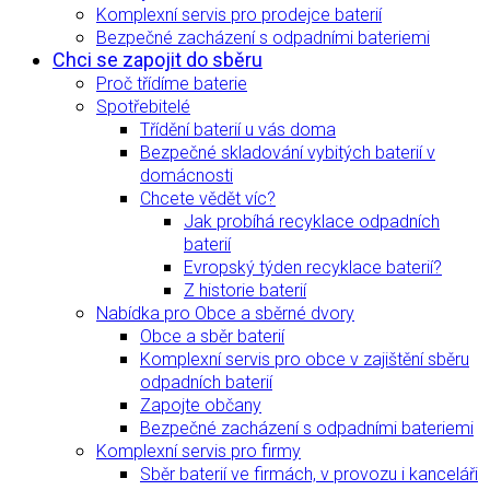
Komplexní servis pro prodejce baterií
Bezpečné zacházení s odpadními bateriemi
Chci se zapojit do sběru
Proč třídíme baterie
Spotřebitelé
Třídění baterií u vás doma
Bezpečné skladování vybitých baterií v
domácnosti
Chcete vědět víc?
Jak probíhá recyklace odpadních
baterií
Evropský týden recyklace baterií?
Z historie baterií
Nabídka pro Obce a sběrné dvory
Obce a sběr baterií
Komplexní servis pro obce v zajištění sběru
odpadních baterií
Zapojte občany
Bezpečné zacházení s odpadními bateriemi
Komplexní servis pro firmy
Sběr baterií ve firmách, v provozu i kanceláři