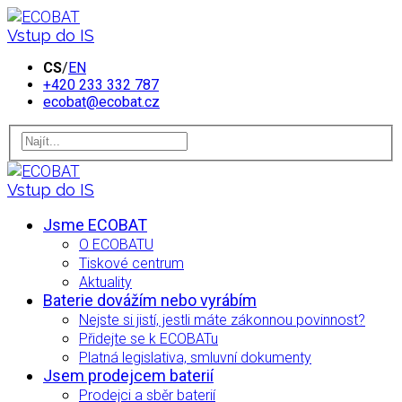
Vstup do IS
CS
/
EN
+420 233 332 787
ecobat@ecobat.cz
Vstup do IS
Jsme ECOBAT
O ECOBATU
Tiskové centrum
Aktuality
Baterie dovážím nebo vyrábím
Nejste si jistí, jestli máte zákonnou povinnost?
Přidejte se k ECOBATu
Platná legislativa, smluvní dokumenty
Jsem prodejcem baterií
Prodejci a sběr baterií