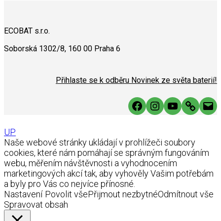
ECOBAT s.r.o.
Soborská 1302/8, 160 00 Praha 6
Přihlaste se k odběru Novinek ze světa baterií!
Facebook
Instagram
YouTube
Link
Mai
UP
Naše webové stránky ukládají v prohlížeči soubory
cookies, které nám pomáhají se správným fungováním
webu, měřením návštěvnosti a vyhodnocením
marketingových akcí tak, aby vyhověly Vašim potřebám
a byly pro Vás co nejvíce přínosné.
Nastavení
Povolit vše
Přijmout nezbytné
Odmítnout vše
Spravovat obsah