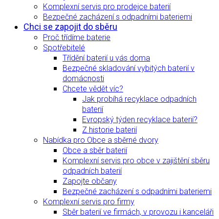
Komplexní servis pro prodejce baterií
Bezpečné zacházení s odpadními bateriemi
Chci se zapojit do sběru
Proč třídíme baterie
Spotřebitelé
Třídění baterií u vás doma
Bezpečné skladování vybitých baterií v
domácnosti
Chcete vědět víc?
Jak probíhá recyklace odpadních
baterií
Evropský týden recyklace baterií?
Z historie baterií
Nabídka pro Obce a sběrné dvory
Obce a sběr baterií
Komplexní servis pro obce v zajištění sběru
odpadních baterií
Zapojte občany
Bezpečné zacházení s odpadními bateriemi
Komplexní servis pro firmy
Sběr baterií ve firmách, v provozu i kanceláři