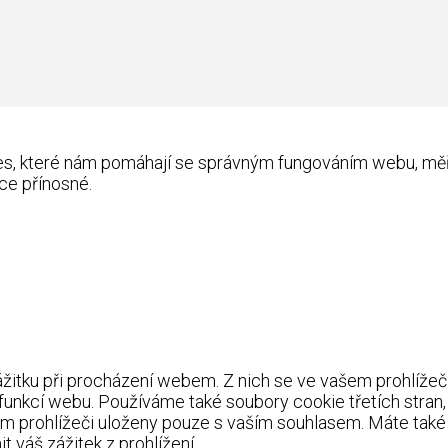
kies, které nám pomáhají se správným fungováním webu, m
ce přínosné.
itku při procházení webem. Z nich se ve vašem prohlížeči 
 funkcí webu. Používáme také soubory cookie třetích stran
m prohlížeči uloženy pouze s vaším souhlasem. Máte také 
 váš zážitek z prohlížení.