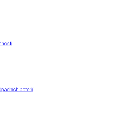
cnosti
í
dpadních baterií