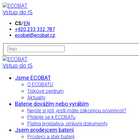
Vstup do IS
CS
/
EN
+420 233 332 787
ecobat@ecobat.cz
Vstup do IS
Jsme ECOBAT
O ECOBATU
Tiskové centrum
Aktuality
Baterie dovážím nebo vyrábím
Nejste si jistí, jestli máte zákonnou povinnost?
Přidejte se k ECOBATu
Platná legislativa, smluvní dokumenty
Jsem prodejcem baterií
Prodejci a sběr baterií