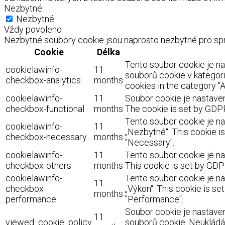
Nezbytné
Nezbytné
Vždy povoleno
Nezbytné soubory cookie jsou naprosto nezbytné pro spr
Cookie
Délka
Tento soubor cookie je n
cookielawinfo-
11
souborů cookie v kategorii
checkbox-analytics
months
cookies in the category "A
cookielawinfo-
11
Soubor cookie je nastaven
checkbox-functional
months
The cookie is set by GDPR
Tento soubor cookie je na
cookielawinfo-
11
„Nezbytné“. This cookie i
checkbox-necessary
months
"Necessary".
cookielawinfo-
11
Tento soubor cookie je na
checkbox-others
months
This cookie is set by GDP
cookielawinfo-
Tento soubor cookie je na
11
checkbox-
„Výkon“. This cookie is s
months
performance
"Performance".
Soubor cookie je nastaven
11
viewed_cookie_policy
souborů cookie. Neukládá 