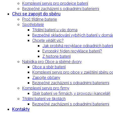
Komplexní servis pro prodejce baterií
Bezpečné zacházení s odpadními bateriemi
Chci se zapojit do sběru
Proč třídíme baterie
Spotřebitelé
Třídění baterií u vás doma
Bezpečné skladování vybitých baterií v domá
Chcete vědět víc?
Jak probíhá recyklace odpadních bateri
Evropský týden recyklace baterií?
Z historie baterií
Nabídka pro Obce a sběrné dvory
Obce a sběr baterií
Komplexní servis pro obce v zajištění sběru o
Zapojte občany
Bezpečné zacházení s odpadními bateriemi
Komplexní servis pro firmy
Sběr baterií ve firmách, v provozu i kanceláři
Třídění baterií ve školách
Bezpečné zacházení s odpadními bateriemi
Kontakty