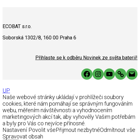
ECOBAT s.r.o.
Soborská 1302/8, 160 00 Praha 6
Přihlaste se k odběru Novinek ze světa baterií!
Facebook
Instagram
YouTube
Link
Mai
UP
Naše webové stránky ukládají v prohlížeči soubory
cookies, které nám pomáhají se správným fungováním
webu, měřením návštěvnosti a vyhodnocením
marketingových akcí tak, aby vyhověly Vašim potřebám
a byly pro Vás co nejvíce přínosné.
Nastavení
Povolit vše
Přijmout nezbytné
Odmítnout vše
Spravovat obsah