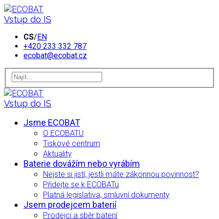
Vstup do IS
CS
/
EN
+420 233 332 787
ecobat@ecobat.cz
Vstup do IS
Jsme ECOBAT
O ECOBATU
Tiskové centrum
Aktuality
Baterie dovážím nebo vyrábím
Nejste si jistí, jestli máte zákonnou povinnost?
Přidejte se k ECOBATu
Platná legislativa, smluvní dokumenty
Jsem prodejcem baterií
Prodejci a sběr baterií