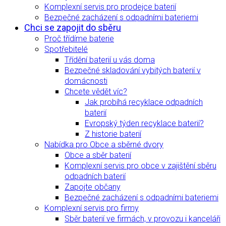
Komplexní servis pro prodejce baterií
Bezpečné zacházení s odpadními bateriemi
Chci se zapojit do sběru
Proč třídíme baterie
Spotřebitelé
Třídění baterií u vás doma
Bezpečné skladování vybitých baterií v
domácnosti
Chcete vědět víc?
Jak probíhá recyklace odpadních
baterií
Evropský týden recyklace baterií?
Z historie baterií
Nabídka pro Obce a sběrné dvory
Obce a sběr baterií
Komplexní servis pro obce v zajištění sběru
odpadních baterií
Zapojte občany
Bezpečné zacházení s odpadními bateriemi
Komplexní servis pro firmy
Sběr baterií ve firmách, v provozu i kanceláři