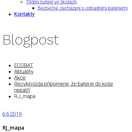
Třídění baterií ve školách
Bezpečné zacházení s odpadními bateriemi
Kontakty
Blogpost
ECOBAT
Aktuality
Akce
Recyklojízda připomene, že baterie do koše
nepatří
RJ_mapa
6.6.2019
RJ_mapa