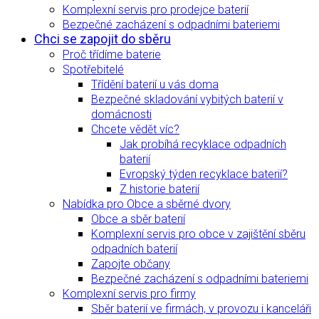
Komplexní servis pro prodejce baterií
Bezpečné zacházení s odpadními bateriemi
Chci se zapojit do sběru
Proč třídíme baterie
Spotřebitelé
Třídění baterií u vás doma
Bezpečné skladování vybitých baterií v
domácnosti
Chcete vědět víc?
Jak probíhá recyklace odpadních
baterií
Evropský týden recyklace baterií?
Z historie baterií
Nabídka pro Obce a sběrné dvory
Obce a sběr baterií
Komplexní servis pro obce v zajištění sběru
odpadních baterií
Zapojte občany
Bezpečné zacházení s odpadními bateriemi
Komplexní servis pro firmy
Sběr baterií ve firmách, v provozu i kanceláři