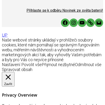
Přihlaste se k odběru Novinek ze světa baterií!
Facebook
Instagram
YouTube
Link
Mai
UP
Naše webové stránky ukládají v prohlížeči soubory
cookies, které nám pomáhají se správným fungováním
webu, měřením návštěvnosti a vyhodnocením
marketingových akcí tak, aby vyhověly Vašim potřebám
a byly pro Vás co nejvíce přínosné.
Nastavení
Povolit vše
Přijmout nezbytné
Odmítnout vše
Spravovat obsah
Zavřít
Privacy Overview