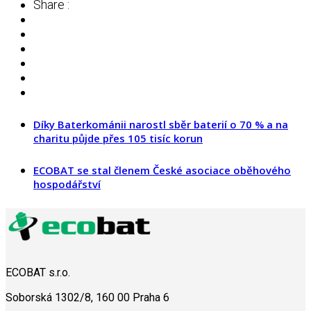
Share :
Díky Baterkománii narostl sběr baterií o 70 % a na
charitu půjde přes 105 tisíc korun
ECOBAT se stal členem České asociace oběhového
hospodářství
ECOBAT s.r.o.
Soborská 1302/8, 160 00 Praha 6