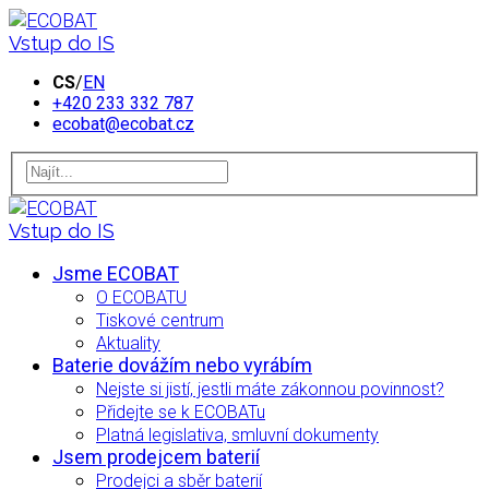
Vstup do IS
CS
/
EN
+420 233 332 787
ecobat@ecobat.cz
Vstup do IS
Jsme ECOBAT
O ECOBATU
Tiskové centrum
Aktuality
Baterie dovážím nebo vyrábím
Nejste si jistí, jestli máte zákonnou povinnost?
Přidejte se k ECOBATu
Platná legislativa, smluvní dokumenty
Jsem prodejcem baterií
Prodejci a sběr baterií