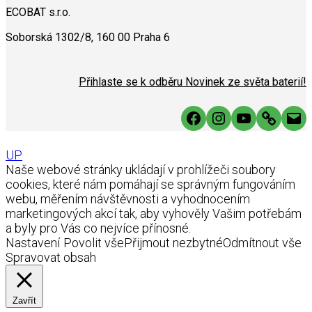
ECOBAT s.r.o.
Soborská 1302/8, 160 00 Praha 6
Přihlaste se k odběru Novinek ze světa baterií!
Facebook
Instagram
YouTube
Link
Mai
UP
Naše webové stránky ukládají v prohlížeči soubory
cookies, které nám pomáhají se správným fungováním
webu, měřením návštěvnosti a vyhodnocením
marketingových akcí tak, aby vyhověly Vašim potřebám
a byly pro Vás co nejvíce přínosné.
Nastavení
Povolit vše
Přijmout nezbytné
Odmítnout vše
Spravovat obsah
Zavřít