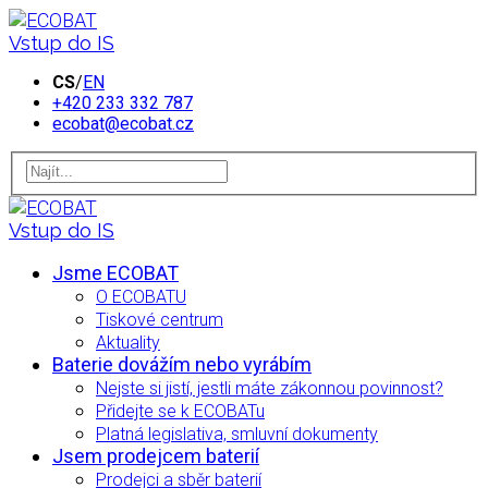
Vstup do IS
CS
/
EN
+420 233 332 787
ecobat@ecobat.cz
Vstup do IS
Jsme ECOBAT
O ECOBATU
Tiskové centrum
Aktuality
Baterie dovážím nebo vyrábím
Nejste si jistí, jestli máte zákonnou povinnost?
Přidejte se k ECOBATu
Platná legislativa, smluvní dokumenty
Jsem prodejcem baterií
Prodejci a sběr baterií