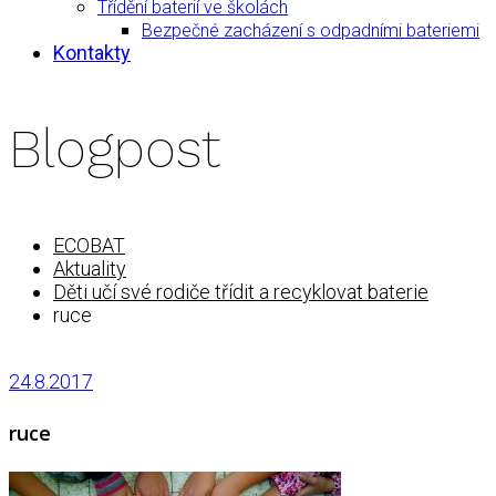
Třídění baterií ve školách
Bezpečné zacházení s odpadními bateriemi
Kontakty
Blogpost
ECOBAT
Aktuality
Děti učí své rodiče třídit a recyklovat baterie
ruce
24.8.2017
ruce