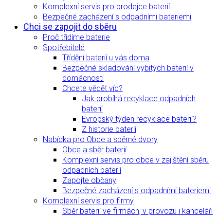
Komplexní servis pro prodejce baterií
Bezpečné zacházení s odpadními bateriemi
Chci se zapojit do sběru
Proč třídíme baterie
Spotřebitelé
Třídění baterií u vás doma
Bezpečné skladování vybitých baterií v
domácnosti
Chcete vědět víc?
Jak probíhá recyklace odpadních
baterií
Evropský týden recyklace baterií?
Z historie baterií
Nabídka pro Obce a sběrné dvory
Obce a sběr baterií
Komplexní servis pro obce v zajištění sběru
odpadních baterií
Zapojte občany
Bezpečné zacházení s odpadními bateriemi
Komplexní servis pro firmy
Sběr baterií ve firmách, v provozu i kanceláři