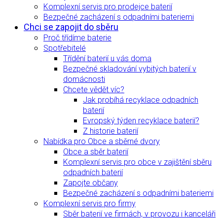
Komplexní servis pro prodejce baterií
Bezpečné zacházení s odpadními bateriemi
Chci se zapojit do sběru
Proč třídíme baterie
Spotřebitelé
Třídění baterií u vás doma
Bezpečné skladování vybitých baterií v
domácnosti
Chcete vědět víc?
Jak probíhá recyklace odpadních
baterií
Evropský týden recyklace baterií?
Z historie baterií
Nabídka pro Obce a sběrné dvory
Obce a sběr baterií
Komplexní servis pro obce v zajištění sběru
odpadních baterií
Zapojte občany
Bezpečné zacházení s odpadními bateriemi
Komplexní servis pro firmy
Sběr baterií ve firmách, v provozu i kanceláři