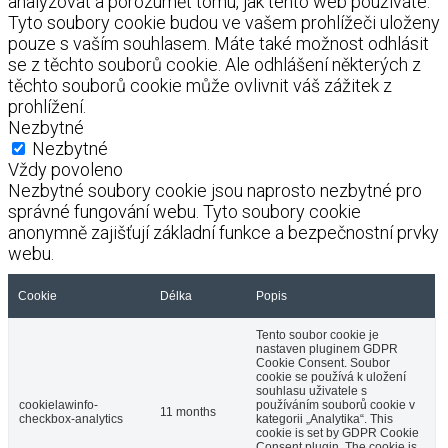
analyzovat a porozumět tomu, jak tento web používáte.
Tyto soubory cookie budou ve vašem prohlížeči uloženy
pouze s vaším souhlasem. Máte také možnost odhlásit
se z těchto souborů cookie. Ale odhlášení některých z
těchto souborů cookie může ovlivnit váš zážitek z
prohlížení.
Nezbytné
Nezbytné
Vždy povoleno
Nezbytné soubory cookie jsou naprosto nezbytné pro
správné fungování webu. Tyto soubory cookie
anonymně zajišťují základní funkce a bezpečnostní prvky
webu.
Cookie
Délka
Popis
Tento soubor cookie je
nastaven pluginem GDPR
Cookie Consent. Soubor
cookie se používá k uložení
souhlasu uživatele s
cookielawinfo-
používáním souborů cookie v
11 months
checkbox-analytics
kategorii „Analytika“. This
cookie is set by GDPR Cookie
Consent plugin. The cookie is