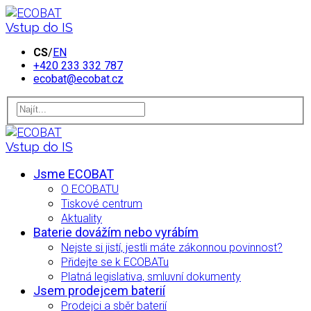
Vstup do IS
CS
/
EN
+420 233 332 787
ecobat@ecobat.cz
Vstup do IS
Jsme ECOBAT
O ECOBATU
Tiskové centrum
Aktuality
Baterie dovážím nebo vyrábím
Nejste si jistí, jestli máte zákonnou povinnost?
Přidejte se k ECOBATu
Platná legislativa, smluvní dokumenty
Jsem prodejcem baterií
Prodejci a sběr baterií