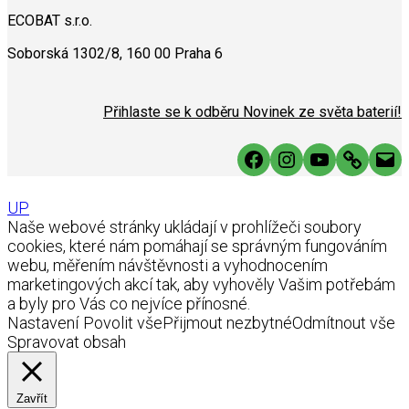
ECOBAT s.r.o.
Soborská 1302/8, 160 00 Praha 6
Přihlaste se k odběru Novinek ze světa baterií!
Facebook
Instagram
YouTube
Link
Mai
UP
Naše webové stránky ukládají v prohlížeči soubory
cookies, které nám pomáhají se správným fungováním
webu, měřením návštěvnosti a vyhodnocením
marketingových akcí tak, aby vyhověly Vašim potřebám
a byly pro Vás co nejvíce přínosné.
Nastavení
Povolit vše
Přijmout nezbytné
Odmítnout vše
Spravovat obsah
Zavřít