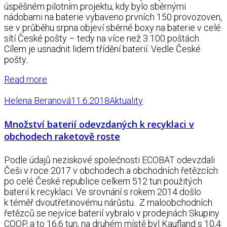
úspěšném pilotním projektu, kdy bylo sběrnými
nádobami na baterie vybaveno prvních 150 provozoven,
se v průběhu srpna objeví sběrné boxy na baterie v celé
sítí České pošty – tedy na více než 3 100 poštách.
Cílem je usnadnit lidem třídění baterií. Vedle České
pošty..
Read more
Helena Beranová
11.6.2018
Aktuality
Množství baterií odevzdaných k recyklaci v
obchodech raketově roste
Podle údajů neziskové společnosti ECOBAT odevzdali
Češi v roce 2017 v obchodech a obchodních řetězcích
po celé České republice celkem 512 tun použitých
baterií k recyklaci. Ve srovnání s rokem 2014 došlo
k téměř dvoutřetinovému nárůstu. Z maloobchodních
řetězců se nejvíce baterií vybralo v prodejnách Skupiny
COOP, a to 16,6 tun, na druhém místě byl Kaufland s 10,4