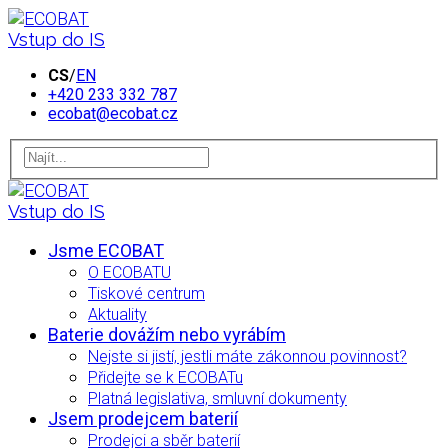
Vstup do IS
CS
/
EN
+420 233 332 787
ecobat@ecobat.cz
Vstup do IS
Jsme ECOBAT
O ECOBATU
Tiskové centrum
Aktuality
Baterie dovážím nebo vyrábím
Nejste si jistí, jestli máte zákonnou povinnost?
Přidejte se k ECOBATu
Platná legislativa, smluvní dokumenty
Jsem prodejcem baterií
Prodejci a sběr baterií