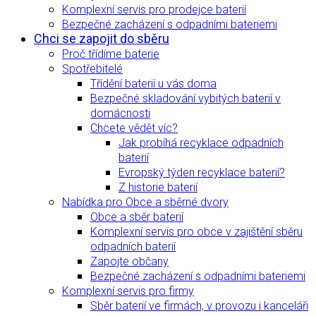
Komplexní servis pro prodejce baterií
Bezpečné zacházení s odpadními bateriemi
Chci se zapojit do sběru
Proč třídíme baterie
Spotřebitelé
Třídění baterií u vás doma
Bezpečné skladování vybitých baterií v
domácnosti
Chcete vědět víc?
Jak probíhá recyklace odpadních
baterií
Evropský týden recyklace baterií?
Z historie baterií
Nabídka pro Obce a sběrné dvory
Obce a sběr baterií
Komplexní servis pro obce v zajištění sběru
odpadních baterií
Zapojte občany
Bezpečné zacházení s odpadními bateriemi
Komplexní servis pro firmy
Sběr baterií ve firmách, v provozu i kanceláři