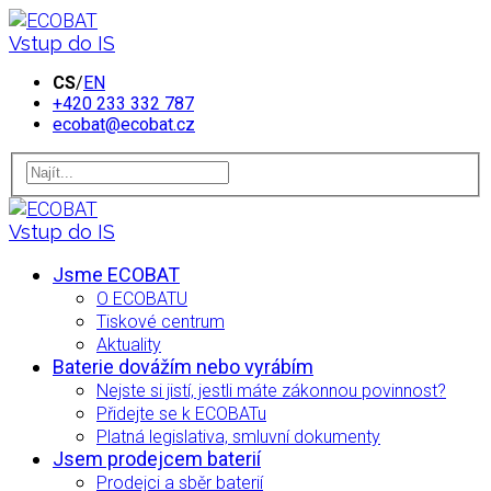
Vstup do IS
CS
/
EN
+420 233 332 787
ecobat@ecobat.cz
Vstup do IS
Jsme ECOBAT
O ECOBATU
Tiskové centrum
Aktuality
Baterie dovážím nebo vyrábím
Nejste si jistí, jestli máte zákonnou povinnost?
Přidejte se k ECOBATu
Platná legislativa, smluvní dokumenty
Jsem prodejcem baterií
Prodejci a sběr baterií