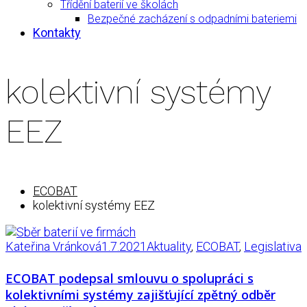
Třídění baterií ve školách
Bezpečné zacházení s odpadními bateriemi
Kontakty
kolektivní systémy
EEZ
ECOBAT
kolektivní systémy EEZ
Kateřina Vránková
1.7.2021
Aktuality
,
ECOBAT
,
Legislativa
ECOBAT podepsal smlouvu o spolupráci s
kolektivními systémy zajišťující zpětný odběr