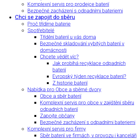
Komplexní servis pro prodejce baterií
Bezpečné zacházení s odpadními bateriemi
Chci se zapojit do sběru
Proč třídíme baterie
Spotřebitelé
Třídění baterií u vás doma
Bezpečné skladování vybitých baterií v
domácnosti
Chcete vědět víc?
Jak probíhá recyklace odpadních
baterií
Evropský týden recyklace baterií?
Z historie baterií
Nabídka pro Obce a sběrné dvory
Obce a sběr baterií
Komplexní servis pro obce v zajištění sběru
odpadních baterií
Zapojte občany
Bezpečné zacházení s odpadními bateriemi
Komplexní servis pro firmy
Sběr baterií ve firmách, v provozu i kanceláři