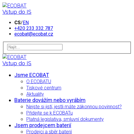
Vstup do IS
CS
/
EN
+420 233 332 787
ecobat@ecobat.cz
Vstup do IS
Jsme ECOBAT
O ECOBATU
Tiskové centrum
Aktuality
Baterie dovážím nebo vyrábím
Nejste si jistí, jestli máte zákonnou povinnost?
Přidejte se k ECOBATu
Platná legislativa, smluvní dokumenty
Jsem prodejcem baterií
Prodejci a sběr baterií