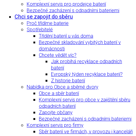
Komplexní servis pro prodejce baterií
Bezpečné zacházení s odpadními bateriemi
Chci se zapojit do sběru
Proč třídíme baterie
Spotřebitelé
Třídění baterií u vás doma
Bezpečné skladování vybitých baterií v
domácnosti
Chcete vědět víc?
Jak probíhá recyklace odpadních
baterií
Evropský týden recyklace baterií?
Z historie baterií
Nabídka pro Obce a sběrné dvory
Obce a sběr baterií
Komplexní servis pro obce v zajištění sběru
odpadních baterií
Zapojte občany
Bezpečné zacházení s odpadními bateriemi
Komplexní servis pro firmy
Sběr baterií ve firmách, v provozu i kanceláři