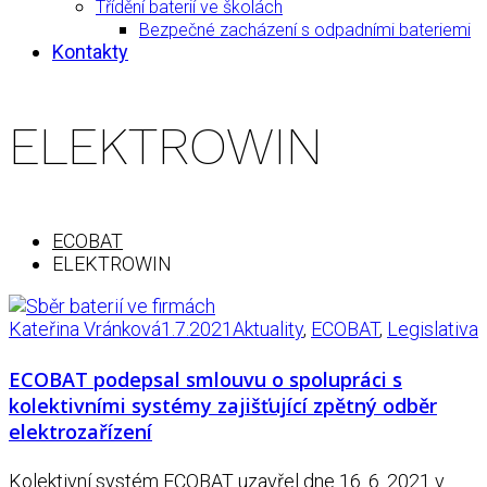
Třídění baterií ve školách
Bezpečné zacházení s odpadními bateriemi
Kontakty
ELEKTROWIN
ECOBAT
ELEKTROWIN
Kateřina Vránková
1.7.2021
Aktuality
,
ECOBAT
,
Legislativa
ECOBAT podepsal smlouvu o spolupráci s
kolektivními systémy zajišťující zpětný odběr
elektrozařízení
Kolektivní systém ECOBAT uzavřel dne 16. 6. 2021 v