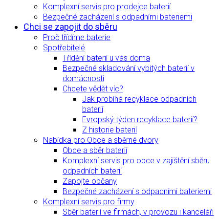
Komplexní servis pro prodejce baterií
Bezpečné zacházení s odpadními bateriemi
Chci se zapojit do sběru
Proč třídíme baterie
Spotřebitelé
Třídění baterií u vás doma
Bezpečné skladování vybitých baterií v
domácnosti
Chcete vědět víc?
Jak probíhá recyklace odpadních
baterií
Evropský týden recyklace baterií?
Z historie baterií
Nabídka pro Obce a sběrné dvory
Obce a sběr baterií
Komplexní servis pro obce v zajištění sběru
odpadních baterií
Zapojte občany
Bezpečné zacházení s odpadními bateriemi
Komplexní servis pro firmy
Sběr baterií ve firmách, v provozu i kanceláři