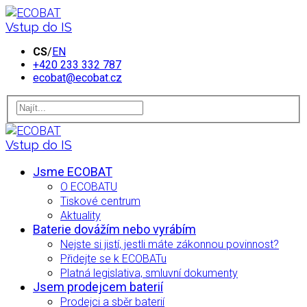
Vstup do IS
CS
/
EN
+420 233 332 787
ecobat@ecobat.cz
Vstup do IS
Jsme ECOBAT
O ECOBATU
Tiskové centrum
Aktuality
Baterie dovážím nebo vyrábím
Nejste si jistí, jestli máte zákonnou povinnost?
Přidejte se k ECOBATu
Platná legislativa, smluvní dokumenty
Jsem prodejcem baterií
Prodejci a sběr baterií