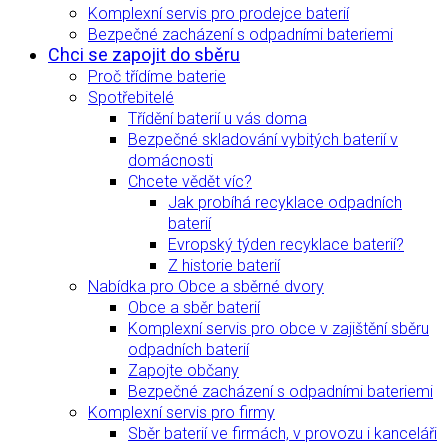
Komplexní servis pro prodejce baterií
Bezpečné zacházení s odpadními bateriemi
Chci se zapojit do sběru
Proč třídíme baterie
Spotřebitelé
Třídění baterií u vás doma
Bezpečné skladování vybitých baterií v
domácnosti
Chcete vědět víc?
Jak probíhá recyklace odpadních
baterií
Evropský týden recyklace baterií?
Z historie baterií
Nabídka pro Obce a sběrné dvory
Obce a sběr baterií
Komplexní servis pro obce v zajištění sběru
odpadních baterií
Zapojte občany
Bezpečné zacházení s odpadními bateriemi
Komplexní servis pro firmy
Sběr baterií ve firmách, v provozu i kanceláři