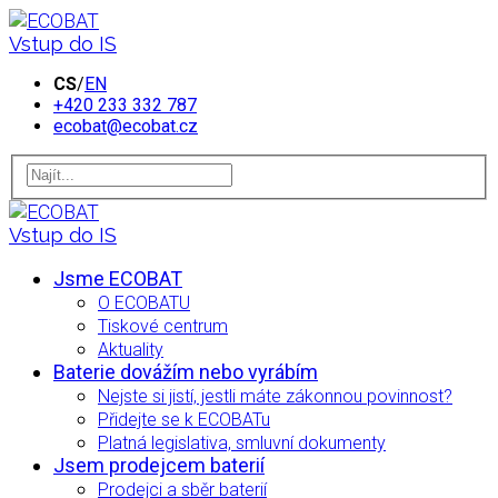
Vstup do IS
CS
/
EN
+420 233 332 787
ecobat@ecobat.cz
Vstup do IS
Jsme ECOBAT
O ECOBATU
Tiskové centrum
Aktuality
Baterie dovážím nebo vyrábím
Nejste si jistí, jestli máte zákonnou povinnost?
Přidejte se k ECOBATu
Platná legislativa, smluvní dokumenty
Jsem prodejcem baterií
Prodejci a sběr baterií