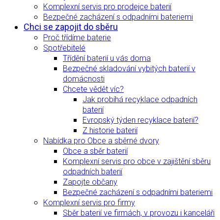
Komplexní servis pro prodejce baterií
Bezpečné zacházení s odpadními bateriemi
Chci se zapojit do sběru
Proč třídíme baterie
Spotřebitelé
Třídění baterií u vás doma
Bezpečné skladování vybitých baterií v
domácnosti
Chcete vědět víc?
Jak probíhá recyklace odpadních
baterií
Evropský týden recyklace baterií?
Z historie baterií
Nabídka pro Obce a sběrné dvory
Obce a sběr baterií
Komplexní servis pro obce v zajištění sběru
odpadních baterií
Zapojte občany
Bezpečné zacházení s odpadními bateriemi
Komplexní servis pro firmy
Sběr baterií ve firmách, v provozu i kanceláři