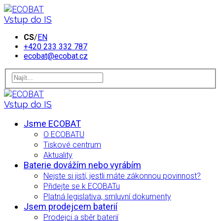
Vstup do IS
CS
/
EN
+420 233 332 787
ecobat@ecobat.cz
Vstup do IS
Jsme ECOBAT
O ECOBATU
Tiskové centrum
Aktuality
Baterie dovážím nebo vyrábím
Nejste si jistí, jestli máte zákonnou povinnost?
Přidejte se k ECOBATu
Platná legislativa, smluvní dokumenty
Jsem prodejcem baterií
Prodejci a sběr baterií