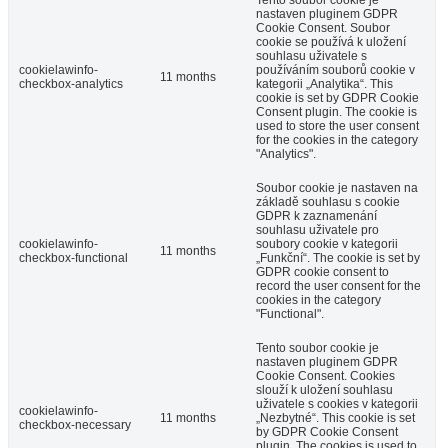
Tento soubor cookie je
nastaven pluginem GDPR
Cookie Consent. Soubor
cookie se používá k uložení
souhlasu uživatele s
cookielawinfo-
používáním souborů cookie v
11 months
checkbox-analytics
kategorii „Analytika“. This
cookie is set by GDPR Cookie
Consent plugin. The cookie is
used to store the user consent
for the cookies in the category
"Analytics".
Soubor cookie je nastaven na
základě souhlasu s cookie
GDPR k zaznamenání
souhlasu uživatele pro
cookielawinfo-
soubory cookie v kategorii
11 months
checkbox-functional
„Funkční“. The cookie is set by
GDPR cookie consent to
record the user consent for the
cookies in the category
"Functional".
Tento soubor cookie je
nastaven pluginem GDPR
Cookie Consent. Cookies
slouží k uložení souhlasu
uživatele s cookies v kategorii
cookielawinfo-
11 months
„Nezbytné“. This cookie is set
checkbox-necessary
by GDPR Cookie Consent
plugin. The cookies is used to