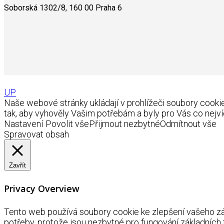
Soborská 1302/8, 160 00 Praha 6
UP
Naše webové stránky ukládají v prohlížeči soubory coo
tak, aby vyhověly Vašim potřebám a byly pro Vás co nejví
Nastavení
Povolit vše
Přijmout nezbytné
Odmítnout vše
Spravovat obsah
Zavřít
Privacy Overview
Tento web používá soubory cookie ke zlepšení vašeho záž
potřeby, protože jsou nezbytné pro fungování základních