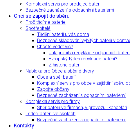
Komplexní servis pro prodejce baterií
Bezpečné zacházení s odpadními bateriemi
Chci se zapojit do sběru
Proč třídíme baterie
Spotřebitelé
Třídění baterií u vás doma
Bezpečné skladování vybitých baterií v domá
Chcete vědět víc?
Jak probíhá recyklace odpadních bateri
Evropský týden recyklace baterií?
Z historie baterií
Nabídka pro Obce a sběrné dvory
Obce a sběr baterií
Komplexní servis pro obce v zajištění sběru o
Zapojte občany
Bezpečné zacházení s odpadními bateriemi
Komplexní servis pro firmy
Sběr baterií ve firmách, v provozu i kanceláři
Třídění baterií ve školách
Bezpečné zacházení s odpadními bateriemi
Kontakty