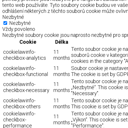
tento web používáte. Tyto soubory cookie budou ve vaše
odhlášení některých z těchto souborů cookie může ovlivnit
Nezbytné
Nezbytné
Vždy povoleno
Nezbytné soubory cookie jsou naprosto nezbytné pro spr
Cookie
Délka
Tento soubor cookie je n
cookielawinfo-
11
souborů cookie v kategorii
checkbox-analytics
months
cookies in the category "A
cookielawinfo-
11
Soubor cookie je nastaven
checkbox-functional
months
The cookie is set by GDPR
Tento soubor cookie je na
cookielawinfo-
11
„Nezbytné“. This cookie i
checkbox-necessary
months
"Necessary".
cookielawinfo-
11
Tento soubor cookie je na
checkbox-others
months
This cookie is set by GDP
cookielawinfo-
Tento soubor cookie je na
11
checkbox-
„Výkon“. This cookie is s
months
performance
"Performance".