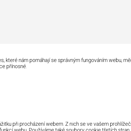
kies, které nám pomáhají se správným fungováním webu, m
ce přínosné.
itku při procházení webem. Z nich se ve vašem prohlížeči 
 funkcí webu. Používáme také soubory cookie třetích stran