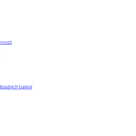
cnosti
í
dpadních baterií