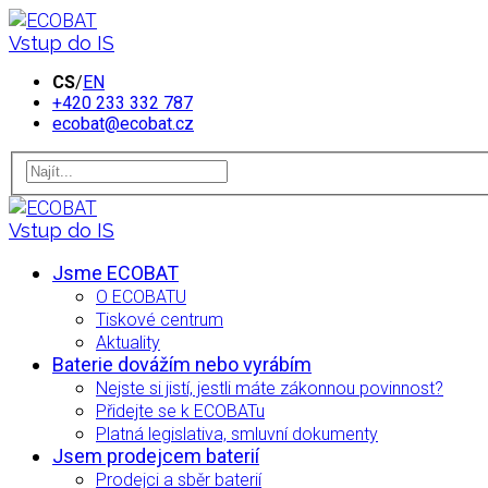
Vstup do IS
CS
/
EN
+420 233 332 787
ecobat@ecobat.cz
Vstup do IS
Jsme ECOBAT
O ECOBATU
Tiskové centrum
Aktuality
Baterie dovážím nebo vyrábím
Nejste si jistí, jestli máte zákonnou povinnost?
Přidejte se k ECOBATu
Platná legislativa, smluvní dokumenty
Jsem prodejcem baterií
Prodejci a sběr baterií