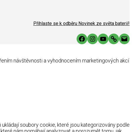
Přihlaste se k odběru Novinek ze světa baterií!
Facebook
Instagram
YouTube
Link
Mai
ěřením návštěvnosti a vyhodnocením marketingových akcí
ukládají soubory cookie, které jsou kategorizovány podle
, které nám pomáhají analyzovat a porozumět tomu, jak